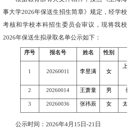
事
大学
2026年保送生招生简章》规定，经学校
考核和学校
本科招生委员会
审议，现
将我校
2026年保送生拟录取名单公示
如下：
序号
报名号
姓名
性别
上
1
20260011
李昱满
女
2
20260014
王萧童
男
3
20260036
张祎辰
女
太
公示时间：
2026年4月15日-21日